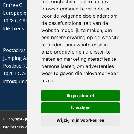
trackingtechnologieën om uw
Entree C
browse-ervaring te verbeteren
Europaplein 22
voor de volgende doeleinden:
om
1078 GZ Amsterdam
de basisfunctionaliteit van de
klik
hier
voor de routebeschrijving
website mogelijk te maken
,
om
een betere ervaring op de website
te bieden
,
om uw interesse in
Postadres
onze producten en diensten te
Jumping Amsterdam
meten en marketinginteracties te
Postbus 77655
personaliseren
,
om advertenties
weer te geven die relevanter voor
1070 LG Amsterdam
u zijn
.
info@jumpingamsterdam.nl
Ik ga akkoord
Ik weiger
© Copyright - Jumping Amsterdam - website realisatie CyberNed
Wijzig mijn voorkeuren
Internet Services