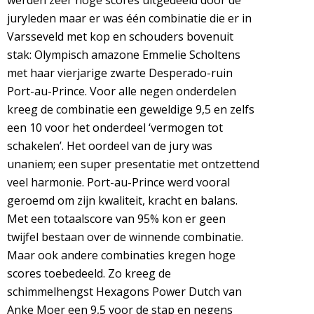
werden zeer hoge scores uitgedeeld door de
juryleden maar er was één combinatie die er in
Varsseveld met kop en schouders bovenuit
stak: Olympisch amazone Emmelie Scholtens
met haar vierjarige zwarte Desperado-ruin
Port-au-Prince. Voor alle negen onderdelen
kreeg de combinatie een geweldige 9,5 en zelfs
een 10 voor het onderdeel ‘vermogen tot
schakelen’. Het oordeel van de jury was
unaniem; een super presentatie met ontzettend
veel harmonie. Port-au-Prince werd vooral
geroemd om zijn kwaliteit, kracht en balans.
Met een totaalscore van 95% kon er geen
twijfel bestaan over de winnende combinatie.
Maar ook andere combinaties kregen hoge
scores toebedeeld. Zo kreeg de
schimmelhengst Hexagons Power Dutch van
Anke Moer een 9,5 voor de stap en negens