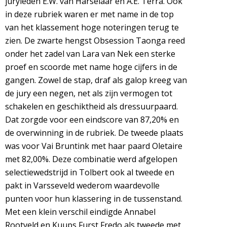
juryleden E.W. van Harselaar en A.E. Terra. Ook
in deze rubriek waren er met name in de top
van het klassement hoge noteringen terug te
zien. De zwarte hengst Obsession Taonga reed
onder het zadel van Lara van Nek een sterke
proef en scoorde met name hoge cijfers in de
gangen. Zowel de stap, draf als galop kreeg van
de jury een negen, net als zijn vermogen tot
schakelen en geschiktheid als dressuurpaard.
Dat zorgde voor een eindscore van 87,20% en
de overwinning in de rubriek. De tweede plaats
was voor Vai Bruntink met haar paard Oletaire
met 82,00%. Deze combinatie werd afgelopen
selectiewedstrijd in Tolbert ook al tweede en
pakt in Varsseveld wederom waardevolle
punten voor hun klassering in de tussenstand.
Met een klein verschil eindigde Annabel
Rootveld en Kuups Furst Fredo als tweede met