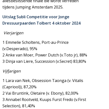
allesbeslissende finale die wordt verreden
tijdens Jumping Amsterdam 2025.
Uitslag Subli Competitie voor Jonge
Dressuurpaarden Tolbert 4 oktober 2024
Vierjarigen
1 Emmelie Scholtens, Port-au-Prince
(v.Desperado), 95%
2 Anke van Moer, Power Dutch (v.Toto jr), 88%
3 Dinja van Liere, Succession (v.Secret) 83,80%
Vijfjarigen
1 Lara van Nek, Obsession Taonga (v. Vitalis
(Capriool)), 87,20%
2 Vai Bruntink, Oletaire (v. Ebony), 82,00%
3 Annabel Rootveld, Kuups Furst Fredo (v.First
Selection), 81,40%