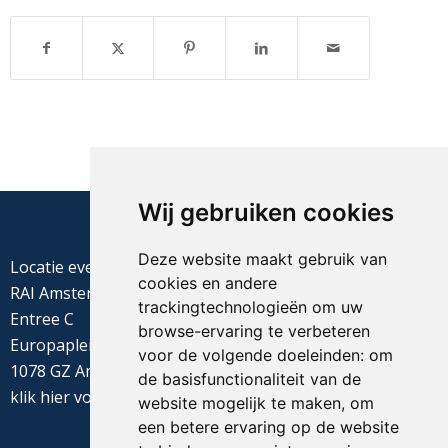
Wij gebruiken cookies
Deze website maakt gebruik van
Locatie evenement
cookies en andere
RAI Amsterdam
trackingtechnologieën om uw
Entree C
browse-ervaring te verbeteren
Europaplein 22
voor de volgende doeleinden:
om
1078 GZ Amsterdam
de basisfunctionaliteit van de
klik
hier
voor de routebeschrijving
website mogelijk te maken
,
om
een betere ervaring op de website