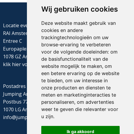
Wij gebruiken cookies
Deze website maakt gebruik van
Locatie evenement
cookies en andere
RAI Amsterdam
trackingtechnologieën om uw
Entree C
browse-ervaring te verbeteren
Europaplein 22
voor de volgende doeleinden:
om
1078 GZ Amsterdam
de basisfunctionaliteit van de
klik
hier
voor de routebeschrijving
website mogelijk te maken
,
om
een betere ervaring op de website
te bieden
,
om uw interesse in
Postadres
onze producten en diensten te
Jumping Amsterdam
meten en marketinginteracties te
Postbus 77655
personaliseren
,
om advertenties
weer te geven die relevanter voor
1070 LG Amsterdam
u zijn
.
info@jumpingamsterdam.nl
Ik ga akkoord