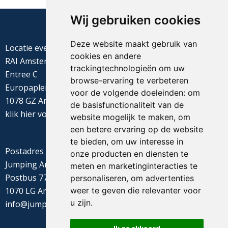
Wij gebruiken cookies
Deze website maakt gebruik van
Locatie evenement
cookies en andere
RAI Amsterdam
trackingtechnologieën om uw
Entree C
browse-ervaring te verbeteren
Europaplein 22
voor de volgende doeleinden:
om
1078 GZ Amsterdam
de basisfunctionaliteit van de
klik
hier
voor de routebeschrijving
website mogelijk te maken
,
om
een betere ervaring op de website
te bieden
,
om uw interesse in
Postadres
onze producten en diensten te
Jumping Amsterdam
meten en marketinginteracties te
Postbus 77655
personaliseren
,
om advertenties
weer te geven die relevanter voor
1070 LG Amsterdam
u zijn
.
info@jumpingamsterdam.nl