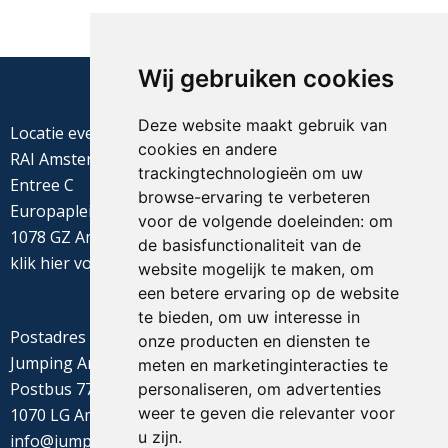
Wij gebruiken cookies
Deze website maakt gebruik van
Locatie evenement
cookies en andere
RAI Amsterdam
trackingtechnologieën om uw
Entree C
browse-ervaring te verbeteren
Europaplein 22
voor de volgende doeleinden:
om
1078 GZ Amsterdam
de basisfunctionaliteit van de
klik
hier
voor de routebeschrijving
website mogelijk te maken
,
om
een betere ervaring op de website
te bieden
,
om uw interesse in
Postadres
onze producten en diensten te
Jumping Amsterdam
meten en marketinginteracties te
Postbus 77655
personaliseren
,
om advertenties
weer te geven die relevanter voor
1070 LG Amsterdam
u zijn
.
info@jumpingamsterdam.nl