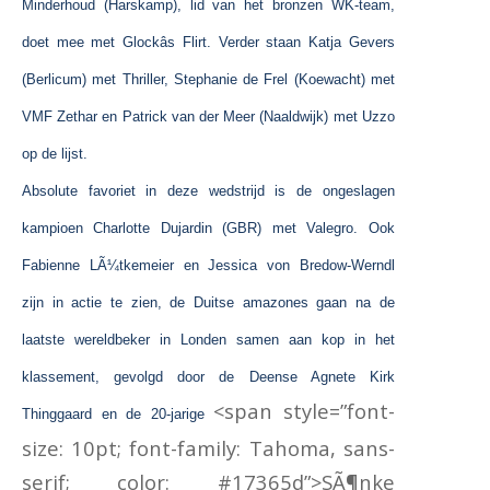
Minderhoud (Harskamp), lid van het bronzen WK-team,
doet mee met Glockâs Flirt. Verder staan Katja Gevers
(Berlicum) met Thriller, Stephanie de Frel (Koewacht) met
VMF Zethar en Patrick van der Meer (Naaldwijk) met Uzzo
op de lijst.
Absolute favoriet in deze wedstrijd is de ongeslagen
kampioen Charlotte Dujardin (GBR) met Valegro. Ook
Fabienne LÃ¼tkemeier en Jessica von Bredow-Werndl
zijn in actie te zien, de Duitse amazones gaan na de
laatste wereldbeker in Londen samen aan kop in het
klassement, gevolgd door de Deense Agnete Kirk
<span style=”font-
Thinggaard en de 20-jarige
size: 10pt; font-family: Tahoma, sans-
serif; color: #17365d”>SÃ¶nke