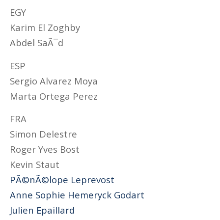
EGY
Karim El Zoghby
Abdel SaÃ¯d
ESP
Sergio Alvarez Moya
Marta Ortega Perez
FRA
Simon Delestre
Roger Yves Bost
Kevin Staut
PÃ©nÃ©lope Leprevost
Anne Sophie Hemeryck Godart
Julien Epaillard