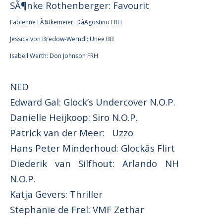
SÃ¶nke Rothenberger: Favourit
Fabienne LÃ¼tkemeier: DâAgostino FRH
Jessica von Bredow-Werndl: Unee BB
Isabell Werth: Don Johnson FRH
NED
Edward Gal: Glock’s Undercover N.O.P.
Danielle Heijkoop: Siro N.O.P.
Patrick van der Meer: Uzzo
Hans Peter Minderhoud: Glockâs Flirt
Diederik van Silfhout: Arlando NH
N.O.P.
Katja Gevers: Thriller
Stephanie de Frel: VMF Zethar