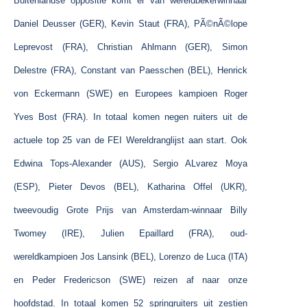
Buitenlandse oppositie komt er van wereldbekerwinnaar
Daniel Deusser (GER), Kevin Staut (FRA),
PÃ©nÃ©lope
Leprevost (FRA), Christian Ahlmann (GER), Simon
Delestre (FRA),
Constant van Paesschen (BEL), Henrick
von Eckermann (SWE) en Europees kampioen Roger
Yves Bost (FRA). In totaal komen negen ruiters uit de
actuele top 25 van de FEI Wereldranglijst aan start. Ook
Edwina Tops-Alexander (AUS), Sergio ALvarez Moya
(ESP), Pieter Devos (BEL), Katharina Offel (UKR),
tweevoudig Grote Prijs van Amsterdam-winnaar Billy
Twomey (IRE), Julien Epaillard (FRA), oud-
wereldkampioen Jos Lansink (BEL), Lorenzo de Luca (ITA)
en Peder Fredericson (SWE) reizen af naar onze
hoofdstad. In totaal komen 52 springruiters uit zestien