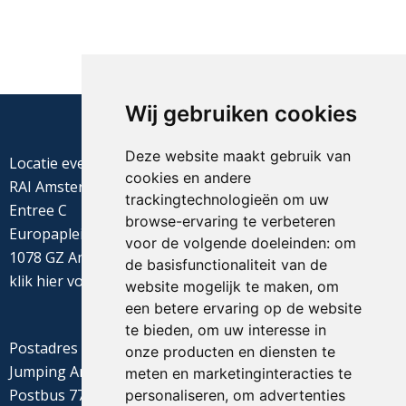
Wij gebruiken cookies
Deze website maakt gebruik van
Locatie evenement
cookies en andere
RAI Amsterdam
trackingtechnologieën om uw
Entree C
browse-ervaring te verbeteren
Europaplein 22
voor de volgende doeleinden:
om
1078 GZ Amsterdam
de basisfunctionaliteit van de
klik
hier
voor de routebeschrijving
website mogelijk te maken
,
om
een betere ervaring op de website
te bieden
,
om uw interesse in
Postadres
onze producten en diensten te
Jumping Amsterdam
meten en marketinginteracties te
Postbus 77655
personaliseren
,
om advertenties