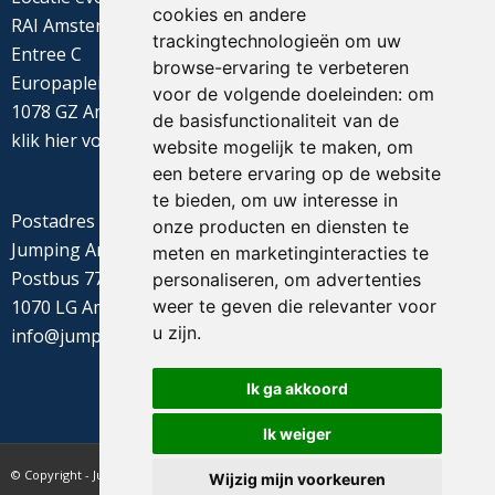
cookies en andere
RAI Amsterdam
trackingtechnologieën om uw
Entree C
browse-ervaring te verbeteren
Europaplein 22
voor de volgende doeleinden:
om
1078 GZ Amsterdam
de basisfunctionaliteit van de
klik
hier
voor de routebeschrijving
website mogelijk te maken
,
om
een betere ervaring op de website
te bieden
,
om uw interesse in
Postadres
onze producten en diensten te
Jumping Amsterdam
meten en marketinginteracties te
Postbus 77655
personaliseren
,
om advertenties
weer te geven die relevanter voor
1070 LG Amsterdam
u zijn
.
info@jumpingamsterdam.nl
Ik ga akkoord
Ik weiger
© Copyright - Jumping Amsterdam - website realisatie CyberNed
Wijzig mijn voorkeuren