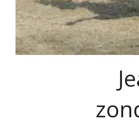
J
zond