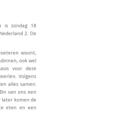
n is zondag 18
Nederland 2. De
roeteren woont,
ndinnen, ook wel
basis voor deze
eerlen. Volgens
en alles samen.
Ã©n van ons een
r later komen de
te eten en een