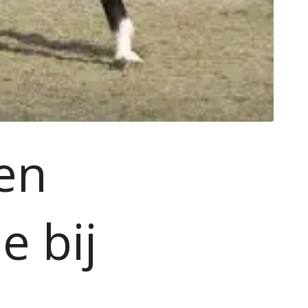
en
e bij