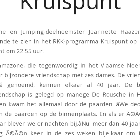
Kruispunt
ne en Jumping-deelneemster Jeannette Haaze
ande te zien in het RKK-programma Kruispunt op 
nt om 22.55 uur.
mazone, die tegenwoordig in het Vlaamse Nee
ar bijzondere vriendschap met zes dames. De vrie
ubâ genoemd, kennen elkaar al 40 jaar. De 
iendschap is gelegd op manege De Rousche in H
en kwam het allemaal door de paarden. âWe ded
n de paarden op de binnenplaats. En als er Ã©
ar bleven we er nachten bij.âNu, meer dan 40 jaa
og Ã©Ã©n keer in de zes weken bijelkaar om 