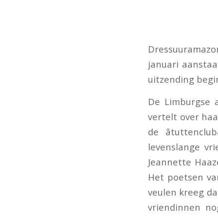
Dressuuramazo
januari aansta
uitzending begi
De Limburgse a
vertelt over ha
de âtuttencl
levenslange vr
Jeannette Haaz
Het poetsen va
veulen kreeg da
vriendinnen n