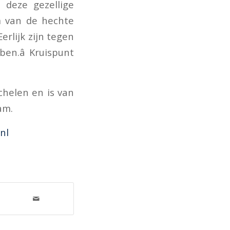
 deze gezellige
m van de hechte
erlijk zijn tegen
en.â Kruispunt
helen en is van
am.
nl