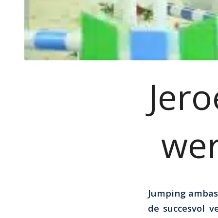
Jero
wer
Jumping ambass
de succesvol v