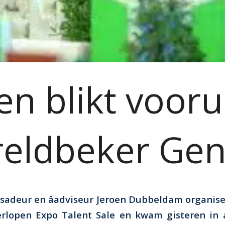
en blikt vooru
eldbeker Ge
adeur en âadviseur Jeroen Dubbeldam organis
erlopen Expo Talent Sale en kwam gisteren in a