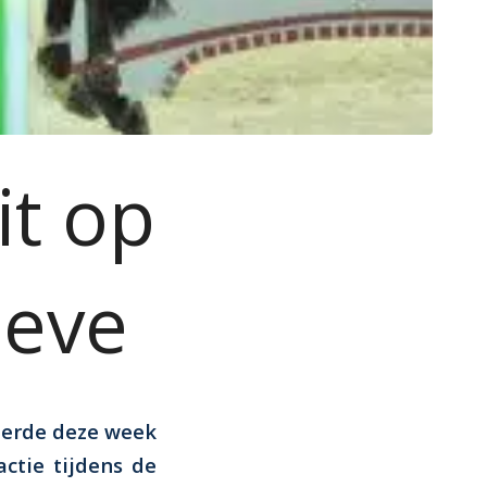
it op
neve
eerde deze week
ctie tijdens de