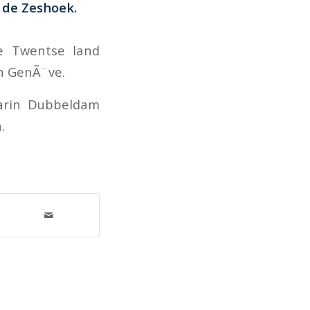
 de Zeshoek.
e Twentse land
an GenÃ¨ve.
arin Dubbeldam
.