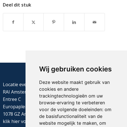
Deel dit stuk
Wij gebruiken cookies
Deze website maakt gebruik van
Locatie evenement
cookies en andere
RAI Amsterdam
trackingtechnologieën om uw
Entree C
browse-ervaring te verbeteren
Europaplein 22
voor de volgende doeleinden:
om
1078 GZ Amsterdam
de basisfunctionaliteit van de
klik
hier
voor de routebeschrijving
website mogelijk te maken
,
om