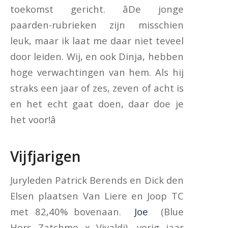
toekomst gericht. âDe jonge
paarden-rubrieken zijn misschien
leuk, maar ik laat me daar niet teveel
door leiden. Wij, en ook Dinja, hebben
hoge verwachtingen van hem. Als hij
straks een jaar of zes, zeven of acht is
en het echt gaat doen, daar doe je
het voor!â
Vijfjarigen
Juryleden Patrick Berends en Dick den
Elsen plaatsen Van Liere en Joop TC
met 82,40% bovenaan.
Joe
(Blue
Hors Zatchmo x Vivaldi), vorig jaar