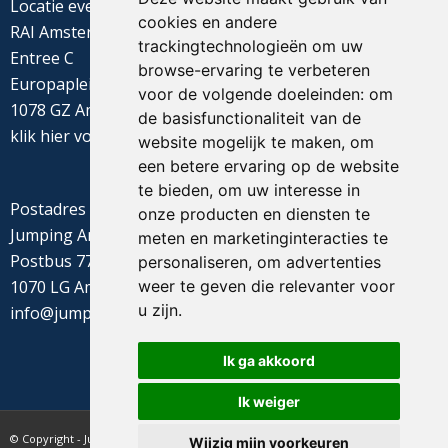
Locatie evenement
cookies en andere
RAI Amsterdam
trackingtechnologieën om uw
Entree C
browse-ervaring te verbeteren
Europaplein 22
voor de volgende doeleinden:
om
1078 GZ Amsterdam
de basisfunctionaliteit van de
klik
hier
voor de routebeschrijving
website mogelijk te maken
,
om
een betere ervaring op de website
te bieden
,
om uw interesse in
Postadres
onze producten en diensten te
Jumping Amsterdam
meten en marketinginteracties te
Postbus 77655
personaliseren
,
om advertenties
weer te geven die relevanter voor
1070 LG Amsterdam
u zijn
.
info@jumpingamsterdam.nl
Ik ga akkoord
Ik weiger
© Copyright - Jumping Amsterdam - website realisatie CyberNed
Wijzig mijn voorkeuren