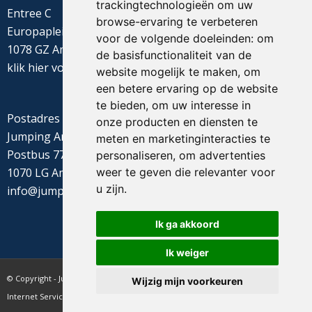
trackingtechnologieën om uw
Entree C
browse-ervaring te verbeteren
Europaplein 22
voor de volgende doeleinden:
om
1078 GZ Amsterdam
de basisfunctionaliteit van de
klik
hier
voor de routebeschrijving
website mogelijk te maken
,
om
een betere ervaring op de website
te bieden
,
om uw interesse in
Postadres
onze producten en diensten te
Jumping Amsterdam
meten en marketinginteracties te
Postbus 77655
personaliseren
,
om advertenties
weer te geven die relevanter voor
1070 LG Amsterdam
u zijn
.
info@jumpingamsterdam.nl
Ik ga akkoord
Ik weiger
© Copyright - Jumping Amsterdam - website realisatie CyberNed
Wijzig mijn voorkeuren
Internet Services