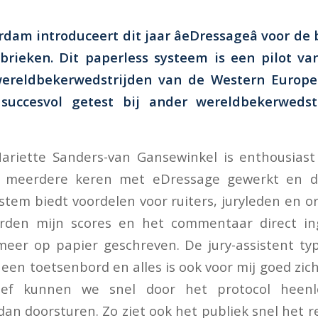
am introduceert dit jaar âeDressageâ voor de
brieken. Dit paperless systeem is een pilot va
wereldbekerwedstrijden van de Western Europ
succesvol getest bij ander wereldbekerwedst
Mariette Sanders-van Gansewinkel is enthousiast en
l meerdere keren met eDressage gewerkt en d
ystem biedt voordelen voor ruiters, juryleden en o
rden mijn scores en het commentaar direct i
meer op papier geschreven. De jury-assistent typt
een toetsenbord en alles is ook voor mij goed zich
oef kunnen we snel door het protocol heenlop
dan doorsturen. Zo ziet ook het publiek snel het r