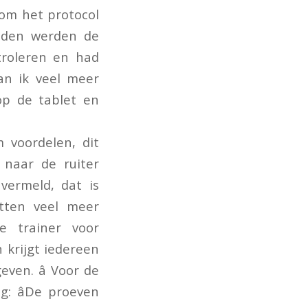
 om het protocol
eden werden de
troleren en had
n ik veel meer
op de tablet en
 voordelen, dit
 naar de ruiter
vermeld, dat is
atten veel meer
 trainer voor
 krijgt iedereen
ven. â Voor de
: âDe proeven