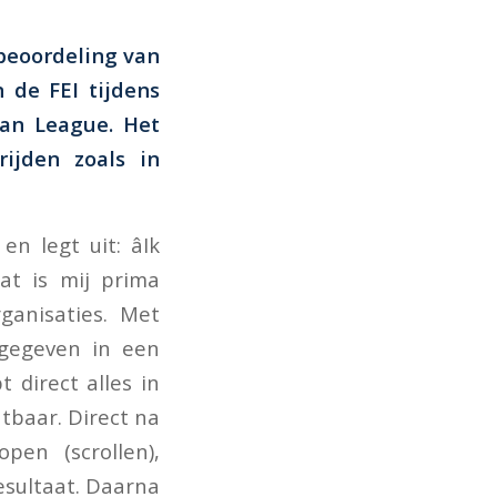
 beoordeling van
n de FEI tijdens
ean League. Het
rijden zoals in
 legt uit: âIk
at is mij prima
rganisaties. Met
ngegeven in een
 direct alles in
tbaar. Direct na
en (scrollen),
esultaat. Daarna