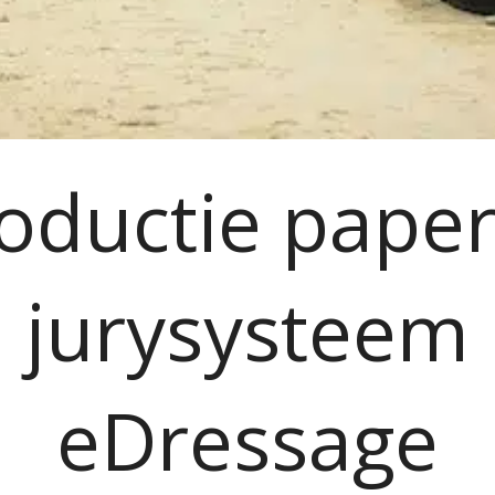
roductie paper
jurysysteem
eDressage