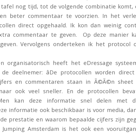
tafel nog tijd, tot de volgende combinatie komt,
en beter commentaar te voorzien. In het verl
collen direct opgehaald. Ik kon dan weinig con
extra commentaar te geven. Op deze manier ka
geven. Vervolgens onderteken ik het protocol 
en organisatorisch heeft het eDressage systeem
 de deelnemer: âDe protocollen worden direct
cijfers en commentaren staan in Ã©Ã©n sheet 
, maar ook veel sneller. En de protocollen bev
Men kan deze informatie snel delen met de
deze informatie ook beschikbaar is voor media, dan
 de prestatie en waarom bepaalde cijfers zijn gege
n Jumping Amsterdam is het ook een vooruitgang