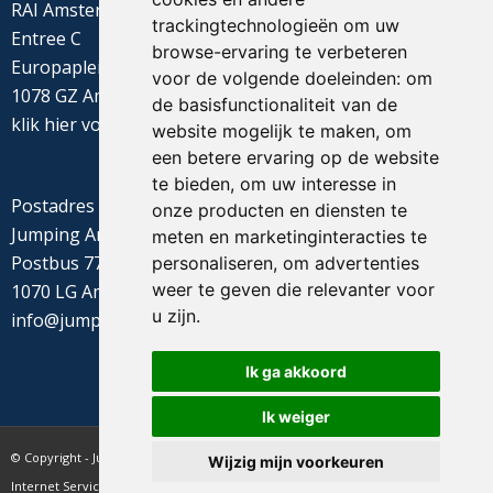
RAI Amsterdam
trackingtechnologieën om uw
Entree C
browse-ervaring te verbeteren
Europaplein 22
voor de volgende doeleinden:
om
1078 GZ Amsterdam
de basisfunctionaliteit van de
klik
hier
voor de routebeschrijving
website mogelijk te maken
,
om
een betere ervaring op de website
te bieden
,
om uw interesse in
Postadres
onze producten en diensten te
Jumping Amsterdam
meten en marketinginteracties te
Postbus 77655
personaliseren
,
om advertenties
weer te geven die relevanter voor
1070 LG Amsterdam
u zijn
.
info@jumpingamsterdam.nl
Ik ga akkoord
Ik weiger
© Copyright - Jumping Amsterdam - website realisatie CyberNed
Wijzig mijn voorkeuren
Internet Services