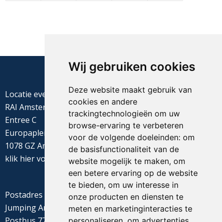
Wij gebruiken cookies
Deze website maakt gebruik van
Locatie evenement
cookies en andere
RAI Amsterdam
trackingtechnologieën om uw
Entree C
browse-ervaring te verbeteren
Europaplein 22
voor de volgende doeleinden:
om
1078 GZ Amsterdam
de basisfunctionaliteit van de
klik
hier
voor de routebeschrijving
website mogelijk te maken
,
om
een betere ervaring op de website
te bieden
,
om uw interesse in
Postadres
onze producten en diensten te
Jumping Amsterdam
meten en marketinginteracties te
Postbus 77655
personaliseren
,
om advertenties