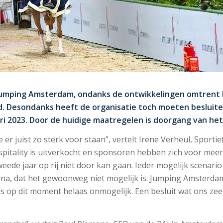
 Jumping Amsterdam, ondanks de ontwikkelingen omtrent 
 Desondanks heeft de organisatie toch moeten besluiten 
uari 2023. Door de huidige maatregelen is doorgang van 
er juist zo sterk voor staan”, vertelt Irene Verheul, Sport
ospitality is uitverkocht en sponsoren hebben zich voor m
eede jaar op rij niet door kan gaan. Ieder mogelijk scenario
rna, dat het gewoonweg niet mogelijk is. Jumping Amsterd
 op dit moment helaas onmogelijk. Een besluit wat ons zeer,