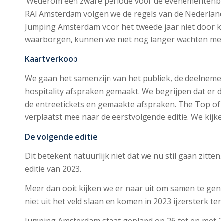
‘Wederom een zware periode voor de evenementenbran
RAI Amsterdam volgen we de regels van de Nederland
Jumping Amsterdam voor het tweede jaar niet door ka
waarborgen, kunnen we niet nog langer wachten met 
Kaartverkoop
We gaan het samenzijn van het publiek, de deelnemers
hospitality afspraken gemaakt. We begrijpen dat er d
de entreetickets en gemaakte afspraken. The Top 
verplaatst mee naar de eerstvolgende editie. We kij
De volgende editie
Dit betekent natuurlijk niet dat we nu stil gaan zit
editie van 2023.
Meer dan ooit kijken we er naar uit om samen te gen
niet uit het veld slaan en komen in 2023 ijzersterk te
Jumping Amsterdam staat gepland op 26 tot en met 2