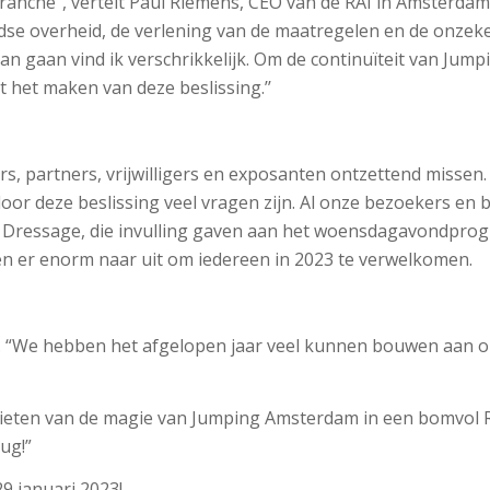
che’’, vertelt Paul Riemens, CEO van de RAI in Amsterdam 
se overheid, de verlening van de maatregelen en de onzeker
n gaan vind ik verschrikkelijk. Om de continuïteit van Ju
het maken van deze beslissing.’’
, partners, vrijwilligers en exposanten ontzettend missen. 
oor deze beslissing veel vragen zijn. Al onze bezoekers en
of Dressage, die invulling gaven aan het woensdagavondp
ken er enorm naar uit om iedereen in 2023 te verwelkomen.
ten. “We hebben het afgelopen jaar veel kunnen bouwen aan o
ieten van de magie van Jumping Amsterdam in een bomvol RA
rug!”
9 januari 2023!