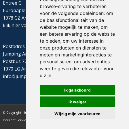
Entree C
browse-ervaring te verbeteren
Europaplein 22
voor de volgende doeleinden:
om
1078 GZ Amsterdam
de basisfunctionaliteit van de
klik
hier
voor de routebeschrijving
website mogelijk te maken
,
om
een betere ervaring op de website
te bieden
,
om uw interesse in
Postadres
onze producten en diensten te
Jumping Amsterdam
meten en marketinginteracties te
Postbus 77655
personaliseren
,
om advertenties
weer te geven die relevanter voor
1070 LG Amsterdam
u zijn
.
info@jumpingamsterdam.nl
Ik ga akkoord
Ik weiger
© Copyright - Jumping Amsterdam - website realisatie CyberNed
Wijzig mijn voorkeuren
Internet Services