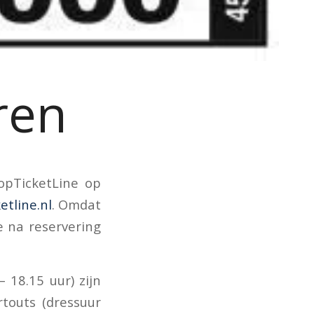
ren
opTicketLine op
etline.nl
. Omdat
 na reservering
 18.15 uur) zijn
touts (dressuur