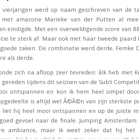
r vierjarigen werd op naam geschreven van de ta
 met amazone Marieke van der Putten al meer
n eindigde. Met een overweldigende score van 8
tie te sterk af. Maar ook met haar tweede paard
 goede zaken. De combinatie werd derde. Femke D
re als derde.
nde zich na afloop zeer tevreden: âIk heb met 
e gereden tijdens dit seizoen van de Subli Competi
mooi ontspannen en kon ik hem heel simpel doo
opgedeelte is altijd wel Ã©Ã©n van zijn sterkste 
 liet hij heel mooi ontspannen en op de juiste ma
oed gevoel naar de finale. Jumping Amsterdam i
re ambiance, maar ik weet zeker dat hij het 