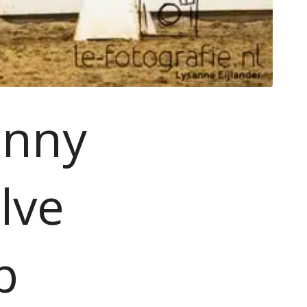
hnny
lve
p