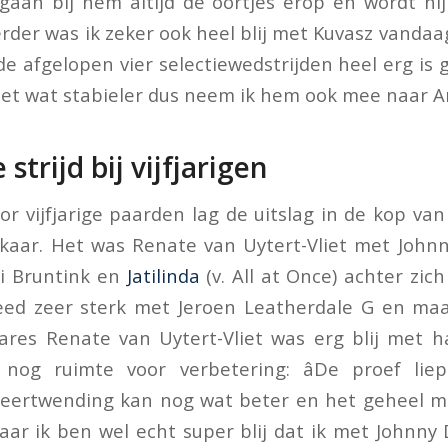
gaan bij hem altijd de oortjes erop en wordt hij 
rder was ik zeker ook heel blij met Kuvasz vandaa
e afgelopen vier selectiewedstrijden heel erg is 
et wat stabieler dus neem ik hem ook mee naar A
trijd bij vijfjarigen
oor vijfjarige paarden lag de uitslag in de kop va
elkaar. Het was Renate van Uytert-Vliet met Joh
ai Bruntink en
Jatilinda
(v. All at Once) achter zic
reed zeer sterk met Jeroen Leatherdale G en maa
ares Renate van Uytert-Vliet was erg blij met h
nog ruimte voor verbetering: âDe proef lie
 keertwending kan nog wat beter en het geheel m
Maar ik ben wel echt super blij dat ik met Johnn