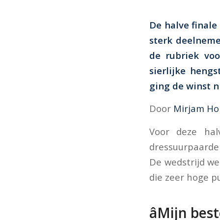
De halve final
sterk deelneme
de rubriek vo
sierlijke heng
ging de winst n
Door
Mirjam H
Voor deze halv
dressuurpaarde
De wedstrijd we
die zeer hoge p
âMijn bes