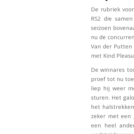
De rubriek voo
RS2 die samen
seizoen bovenaa
nu de concurren
Van der Putten
met Kind Pleasu
De winnares too
proef tot nu to
liep hij weer 
sturen. Het gal
het halstrekken
zeker met een g
een heel ande