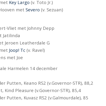
 met
Key Largo
(v. Toto Jr.)
Hooven met
Severo
(v. Sezuan)
rt-Vliet met Johnny Depp
 Jatilinda
et Jeroen Leatherdale G
 met
Joop! Tc
(v. Ravel)
ens met Joe
inale Harmelen 14 december
der Putten, Keano RS2 (v.Governor-STR), 88,2
, Kind Pleasure (v.Governor-STR), 85,4
der Putten, Kuvasz RS2 (v.Galmourdale), 85