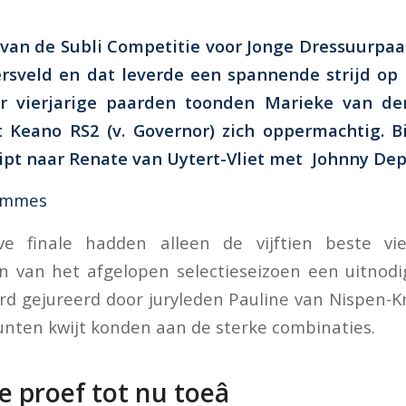
e van de Subli Competitie voor Jonge Dressuurpa
rsveld en dat leverde een spannende strijd op 
or vierjarige paarden toonden Marieke van de
st
Keano RS
2 (v. Governor) zich oppermachtig. Bi
ipt naar Renate van Uytert-Vliet met
Johnny De
ommes
e finale hadden alleen de vijftien beste vier
n van het afgelopen selectieseizoen een uitnodi
rd gejureerd door juryleden Pauline van Nispen-K
unten kwijt konden aan de sterke combinaties.
te proef tot nu toeâ