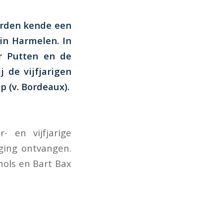
arden kende een
in Harmelen. In
r Putten en de
j de vijfjarigen
pp
(v. Bordeaux).
- en vijfjarige
ging ontvangen.
nols en Bart Bax