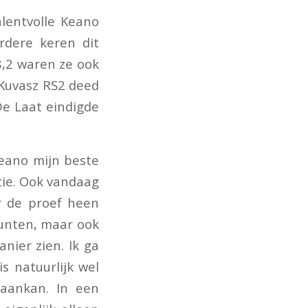
lentvolle Keano
dere keren dit
8,2 waren ze ook
 Kuvasz RS2 deed
e Laat eindigde
Keano mijn beste
tie. Ook vandaag
r de proef heen
punten, maar ook
nier zien. Ik ga
s natuurlijk wel
aankan. In een