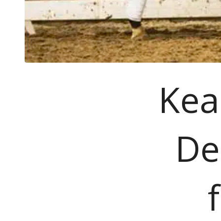
Kea
De