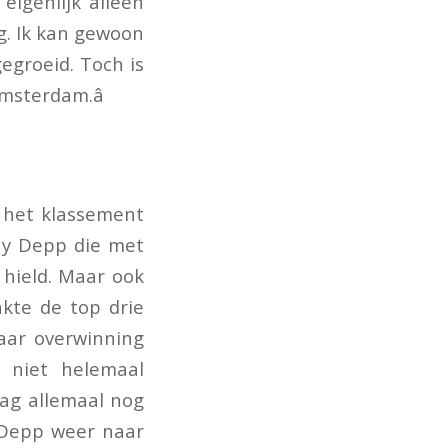
eigenlijk alleen
g. Ik kan gewoon
gegroeid. Toch is
msterdam.â
n het klassement
nny Depp die met
h hield. Maar ook
kte de top drie
aar overwinning
p niet helemaal
ag allemaal nog
y Depp weer naar