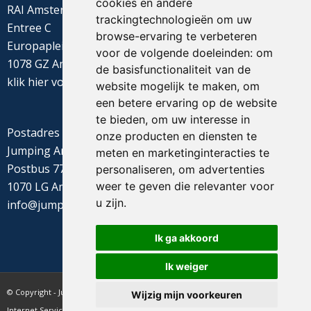
cookies en andere
RAI Amsterdam
trackingtechnologieën om uw
Entree C
browse-ervaring te verbeteren
Europaplein 22
voor de volgende doeleinden:
om
1078 GZ Amsterdam
de basisfunctionaliteit van de
klik
hier
voor de routebeschrijving
website mogelijk te maken
,
om
een betere ervaring op de website
te bieden
,
om uw interesse in
Postadres
onze producten en diensten te
Jumping Amsterdam
meten en marketinginteracties te
Postbus 77655
personaliseren
,
om advertenties
weer te geven die relevanter voor
1070 LG Amsterdam
u zijn
.
info@jumpingamsterdam.nl
Ik ga akkoord
Ik weiger
© Copyright - Jumping Amsterdam - website realisatie CyberNed
Wijzig mijn voorkeuren
Internet Services