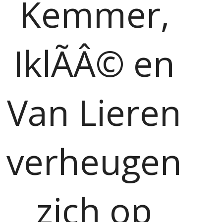
Kemmer,
IklÃÂ© en
Van Lieren
verheugen
zich op