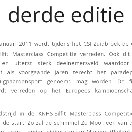
derde editie
anuari 2011 wordt tijdens het CSI Zuidbroek de 
lfit Masterclass Competitie verreden. Ook dit
f en uiterst sterk deelnemersveld waardoor 
et als voorgaande jaren terecht het parade
uigpaardensport genoemd mag worden. De f
rdt verreden op het Europees kampioensch
strijd in de KNHS-Silfit Masterclass Competi
 de start. Zo zal de schimmel Zo Mooi, een van
n jaren, onder leiding van Jan Muggen (Beilen)