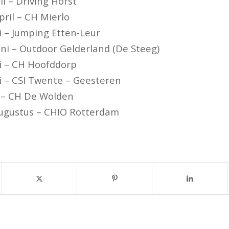
l – Driving Horst
ril – CH Mierlo
 – Jumping Etten-Leur
uni – Outdoor Gelderland (De Steeg)
i – CH Hoofddorp
i – CSI Twente – Geesteren
i – CH De Wolden
augustus – CHIO Rotterdam