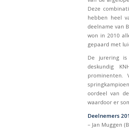
Deze combinati
hebben heel va
deelname van Br
won in 2010 all
gepaard met lui
De jurering is 
deskundig KNH
prominenten. 
springkampioe
oordeel van de
waardoor er som
Deelnemers 201
– Jan Muggen (B