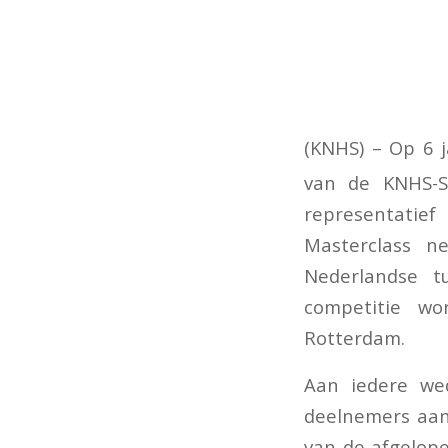
(KNHS) – Op 6 j
van de KNHS-Si
representatie
Masterclass n
Nederlandse t
competitie wo
Rotterdam.
Aan iedere wed
deelnemers aan
van de afgelope