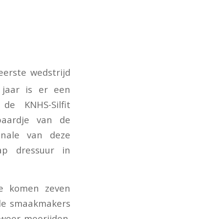
eerste wedstrijd
 jaar is er een
de KNHS-Silfit
paardje van de
inale van deze
ap dressuur in
tie komen zeven
 de smaakmakers
 weer meerijden.