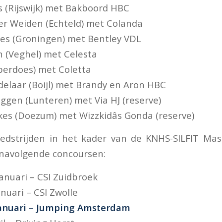
 (Rijswijk) met Bakboord HBC
r Weiden (Echteld) met Colanda
es (Groningen) met Bentley VDL
n (Veghel) met Celesta
pperdoes) met Coletta
delaar (Boijl) met Brandy en Aron HBC
ggen (Lunteren) met Via HJ (reserve)
s (Doezum) met Wizzkidâs Gonda (reserve)
edstrijden in het kader van de KNHS-SILFIT Mas
 navolgende concoursen:
anuari – CSI Zuidbroek
nuari – CSI Zwolle
januari – Jumping Amsterdam