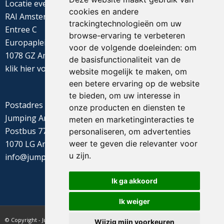
Locatie evenement
cookies en andere
RAI Amsterdam
trackingtechnologieën om uw
Entree C
browse-ervaring te verbeteren
Europaplein 22
voor de volgende doeleinden:
om
1078 GZ Amsterdam
de basisfunctionaliteit van de
klik
hier
voor de routebeschrijving
website mogelijk te maken
,
om
een betere ervaring op de website
te bieden
,
om uw interesse in
Postadres
onze producten en diensten te
Jumping Amsterdam
meten en marketinginteracties te
Postbus 77655
personaliseren
,
om advertenties
weer te geven die relevanter voor
1070 LG Amsterdam
u zijn
.
info@jumpingamsterdam.nl
Ik ga akkoord
Ik weiger
© Copyright - Jumping Amsterdam - website realisatie CyberNed
Wijzig mijn voorkeuren