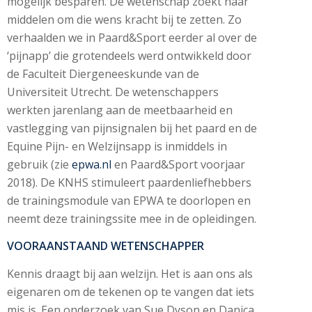
mogelijk besparen. De wetenschap zoekt naar
middelen om die wens kracht bij te zetten. Zo
verhaalden we in Paard&Sport eerder al over de
‘pijnapp’ die grotendeels werd ontwikkeld door
de Faculteit Diergeneeskunde van de
Universiteit Utrecht. De wetenschappers
werkten jarenlang aan de meetbaarheid en
vastlegging van pijnsignalen bij het paard en de
Equine Pijn- en Welzijnsapp is inmiddels in
gebruik (zie
epwa.nl
en Paard&Sport voorjaar
2018). De KNHS stimuleert paardenliefhebbers
de trainingsmodule van EPWA te doorlopen en
neemt deze trainingssite mee in de opleidingen.
VOORAANSTAAND WETENSCHAPPER
Kennis draagt bij aan welzijn. Het is aan ons als
eigenaren om de tekenen op te vangen dat iets
mis is. Een onderzoek van Sue Dyson en Danica