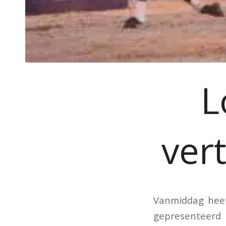
L
ver
Vanmiddag heeft
gepresenteerd 