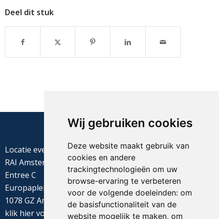
Deel dit stuk
Wij gebruiken cookies
Deze website maakt gebruik van
Locatie evenement
cookies en andere
RAI Amsterdam
trackingtechnologieën om uw
Entree C
browse-ervaring te verbeteren
Europaplein 22
voor de volgende doeleinden:
om
1078 GZ Amsterdam
de basisfunctionaliteit van de
klik
hier
voor de routebeschrijving
website mogelijk te maken
,
om