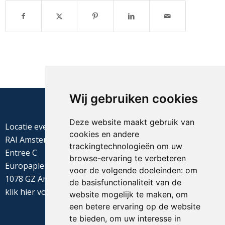
Wij gebruiken cookies
Deze website maakt gebruik van
Locatie evenement
cookies en andere
RAI Amsterdam
trackingtechnologieën om uw
Entree C
browse-ervaring te verbeteren
Europaplein 22
voor de volgende doeleinden:
om
1078 GZ Amsterdam
de basisfunctionaliteit van de
klik
hier
voor de routebeschrijving
website mogelijk te maken
,
om
een betere ervaring op de website
te bieden
,
om uw interesse in