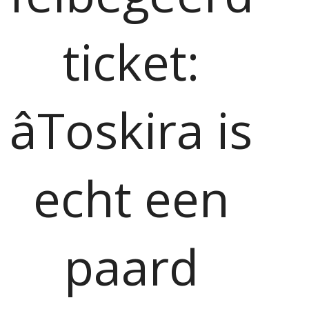
ticket:
âToskira is
echt een
paard