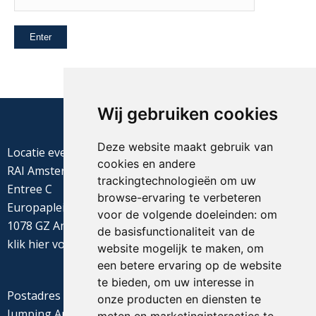
Wij gebruiken cookies
Deze website maakt gebruik van
Locatie evenement
cookies en andere
RAI Amsterdam
trackingtechnologieën om uw
Entree C
browse-ervaring te verbeteren
Europaplein 22
voor de volgende doeleinden:
om
1078 GZ Amsterdam
de basisfunctionaliteit van de
klik
hier
voor de routebeschrijving
website mogelijk te maken
,
om
een betere ervaring op de website
te bieden
,
om uw interesse in
Postadres
onze producten en diensten te
Jumping Amsterdam