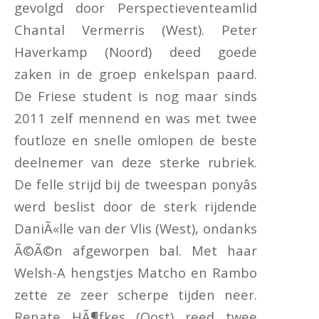
gevolgd door Perspectieventeamlid
Chantal Vermerris (West). Peter
Haverkamp (Noord) deed goede
zaken in de groep enkelspan paard.
De Friese student is nog maar sinds
2011 zelf mennend en was met twee
foutloze en snelle omlopen de beste
deelnemer van deze sterke rubriek.
De felle strijd bij de tweespan ponyâs
werd beslist door de sterk rijdende
DaniÃ«lle van der Vlis (West), ondanks
Ã©Ã©n afgeworpen bal. Met haar
Welsh-A hengstjes Matcho en Rambo
zette ze zeer scherpe tijden neer.
Renate HÃ¶fkes (Oost) reed twee