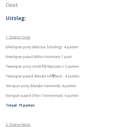
Oost.
Uitslag:
1. District Oost:
Enkelspan pony (Marissa Schuiling):
4 punten
Enkelspan paard (Milou Huisman): 1 punt
Tweespan pony (
AndrÃ© Mijnssen ): 2 punten
Tweespan paard (
Renate HÃ¶fkes)
: 4 punten
Vierspan pony (Marijke Hammink): 4 punten
Vierspan paard (Theo Timmerman): 4 punten
Totaal: 19 punten
2. District West: