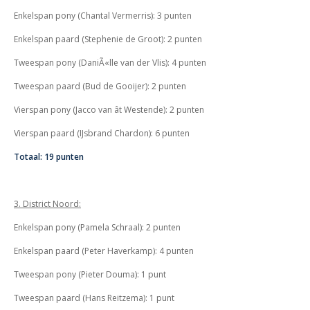
Enkelspan pony (Chantal Vermerris): 3 punten
Enkelspan paard (Stephenie de Groot): 2 punten
Tweespan pony (
DaniÃ«lle van der Vlis): 4 punten
Tweespan paard (Bud de Gooijer): 2 punten
Vierspan pony (Jacco van ât Westende): 2 punten
Vierspan paard (IJsbrand Chardon): 6 punten
Totaal: 19 punten
3. District Noord:
E
nkelspan pony (Pamela Schraal): 2 punten
Enkelspan paard (Peter Haverkamp): 4 punten
Tweespan pony (Pieter Douma): 1 punt
T
weespan paard (Hans Reitzema): 1 punt