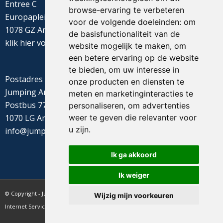
Entree C
browse-ervaring te verbeteren
Europaplein 22
voor de volgende doeleinden:
om
1078 GZ Amsterdam
de basisfunctionaliteit van de
klik
hier
voor de routebeschrijving
website mogelijk te maken
,
om
een betere ervaring op de website
te bieden
,
om uw interesse in
Postadres
onze producten en diensten te
Jumping Amsterdam
meten en marketinginteracties te
Postbus 77655
personaliseren
,
om advertenties
weer te geven die relevanter voor
1070 LG Amsterdam
u zijn
.
info@jumpingamsterdam.nl
Ik ga akkoord
Ik weiger
© Copyright - Jumping Amsterdam - website realisatie CyberNed
Wijzig mijn voorkeuren
Internet Services