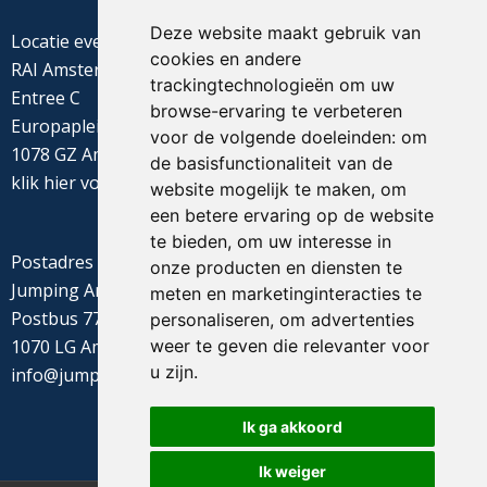
Deze website maakt gebruik van
Locatie evenement
cookies en andere
RAI Amsterdam
trackingtechnologieën om uw
Entree C
browse-ervaring te verbeteren
Europaplein 22
voor de volgende doeleinden:
om
1078 GZ Amsterdam
de basisfunctionaliteit van de
klik
hier
voor de routebeschrijving
website mogelijk te maken
,
om
een betere ervaring op de website
te bieden
,
om uw interesse in
Postadres
onze producten en diensten te
Jumping Amsterdam
meten en marketinginteracties te
Postbus 77655
personaliseren
,
om advertenties
weer te geven die relevanter voor
1070 LG Amsterdam
u zijn
.
info@jumpingamsterdam.nl
Ik ga akkoord
Ik weiger