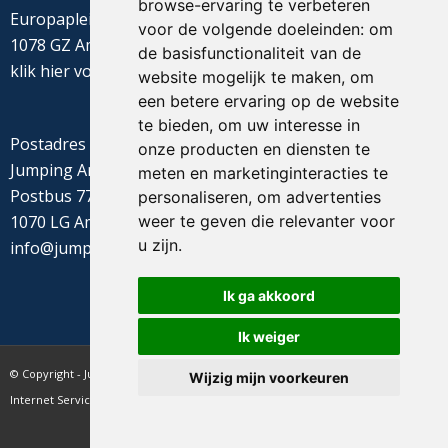
browse-ervaring te verbeteren
Europaplein 22
voor de volgende doeleinden:
om
1078 GZ Amsterdam
de basisfunctionaliteit van de
klik
hier
voor de routebeschrijving
website mogelijk te maken
,
om
een betere ervaring op de website
te bieden
,
om uw interesse in
Postadres
onze producten en diensten te
Jumping Amsterdam
meten en marketinginteracties te
Postbus 77655
personaliseren
,
om advertenties
weer te geven die relevanter voor
1070 LG Amsterdam
u zijn
.
info@jumpingamsterdam.nl
Ik ga akkoord
Ik weiger
© Copyright - Jumping Amsterdam - website realisatie CyberNed
Wijzig mijn voorkeuren
Internet Services