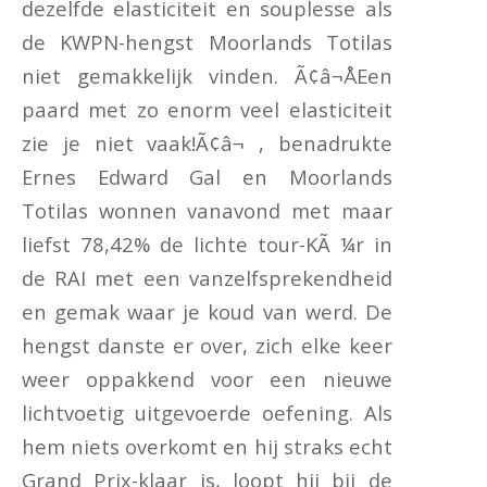
dezelfde elasticiteit en souplesse als
de KWPN-hengst Moorlands Totilas
niet gemakkelijk vinden. Ã¢â¬ÅEen
paard met zo enorm veel elasticiteit
zie je niet vaak!Ã¢â¬ , benadrukte
Ernes Edward Gal en Moorlands
Totilas wonnen vanavond met maar
liefst 78,42% de lichte tour-KÃ ¼r in
de RAI met een vanzelfsprekendheid
en gemak waar je koud van werd. De
hengst danste er over, zich elke keer
weer oppakkend voor een nieuwe
lichtvoetig uitgevoerde oefening. Als
hem niets overkomt en hij straks echt
Grand Prix-klaar is, loopt hij bij de