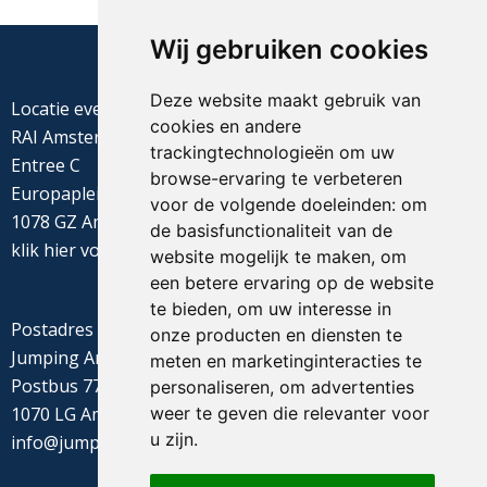
Wij gebruiken cookies
Deze website maakt gebruik van
Locatie evenement
cookies en andere
RAI Amsterdam
trackingtechnologieën om uw
Entree C
browse-ervaring te verbeteren
Europaplein 22
voor de volgende doeleinden:
om
1078 GZ Amsterdam
de basisfunctionaliteit van de
klik
hier
voor de routebeschrijving
website mogelijk te maken
,
om
een betere ervaring op de website
te bieden
,
om uw interesse in
Postadres
onze producten en diensten te
Jumping Amsterdam
meten en marketinginteracties te
Postbus 77655
personaliseren
,
om advertenties
weer te geven die relevanter voor
1070 LG Amsterdam
u zijn
.
info@jumpingamsterdam.nl