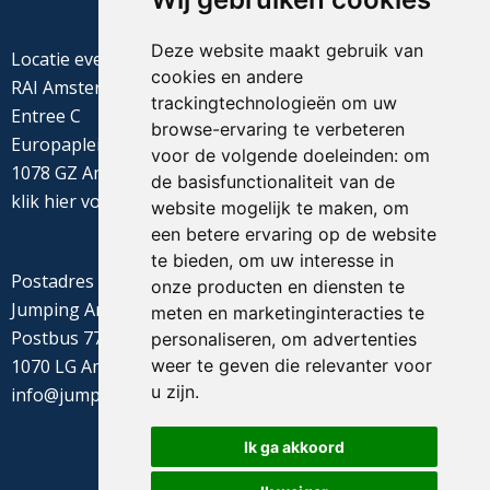
Deze website maakt gebruik van
Locatie evenement
cookies en andere
RAI Amsterdam
trackingtechnologieën om uw
Entree C
browse-ervaring te verbeteren
Europaplein 22
voor de volgende doeleinden:
om
1078 GZ Amsterdam
de basisfunctionaliteit van de
klik
hier
voor de routebeschrijving
website mogelijk te maken
,
om
een betere ervaring op de website
te bieden
,
om uw interesse in
Postadres
onze producten en diensten te
Jumping Amsterdam
meten en marketinginteracties te
Postbus 77655
personaliseren
,
om advertenties
weer te geven die relevanter voor
1070 LG Amsterdam
u zijn
.
info@jumpingamsterdam.nl
Ik ga akkoord