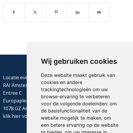
Wij gebruiken cookies
Deze website maakt gebruik van
Locatie evenement
cookies en andere
RAI Amsterdam
trackingtechnologieën om uw
Entree C
browse-ervaring te verbeteren
Europaplein 22
voor de volgende doeleinden:
om
1078 GZ Amsterdam
de basisfunctionaliteit van de
klik
hier
voor de routebeschrijving
website mogelijk te maken
,
om
een betere ervaring op de website
te bieden
,
om uw interesse in