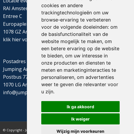
Locatie evenement
cookies en andere
RAI Amsterdam
trackingtechnologieën om uw
Entree C
browse-ervaring te verbeteren
Europaplein 22
voor de volgende doeleinden:
om
1078 GZ Amsterdam
de basisfunctionaliteit van de
klik
hier
voor de routebeschrijving
website mogelijk te maken
,
om
een betere ervaring op de website
te bieden
,
om uw interesse in
Postadres
onze producten en diensten te
Jumping Amsterdam
meten en marketinginteracties te
Postbus 77655
personaliseren
,
om advertenties
weer te geven die relevanter voor
1070 LG Amsterdam
u zijn
.
info@jumpingamsterdam.nl
Ik ga akkoord
Ik weiger
© Copyright - Jumping Amsterdam - website realisatie CyberNed
Wijzig mijn voorkeuren