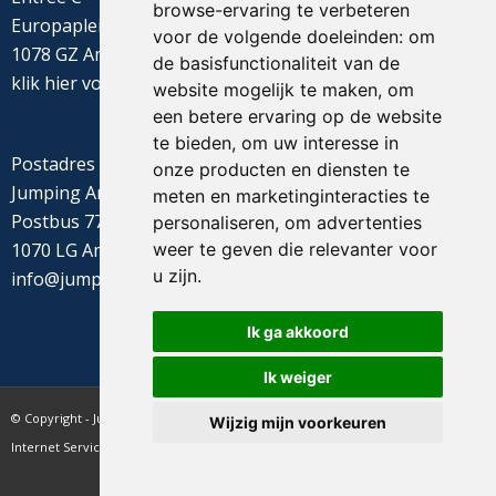
browse-ervaring te verbeteren
Europaplein 22
voor de volgende doeleinden:
om
1078 GZ Amsterdam
de basisfunctionaliteit van de
klik
hier
voor de routebeschrijving
website mogelijk te maken
,
om
een betere ervaring op de website
te bieden
,
om uw interesse in
Postadres
onze producten en diensten te
Jumping Amsterdam
meten en marketinginteracties te
Postbus 77655
personaliseren
,
om advertenties
weer te geven die relevanter voor
1070 LG Amsterdam
u zijn
.
info@jumpingamsterdam.nl
Ik ga akkoord
Ik weiger
© Copyright - Jumping Amsterdam - website realisatie CyberNed
Wijzig mijn voorkeuren
Internet Services