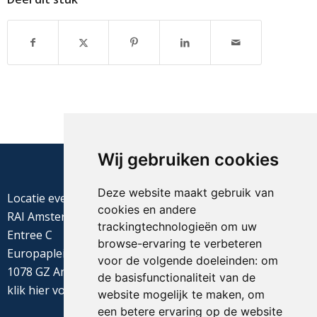
Wij gebruiken cookies
Deze website maakt gebruik van
Locatie evenement
cookies en andere
RAI Amsterdam
trackingtechnologieën om uw
Entree C
browse-ervaring te verbeteren
Europaplein 22
voor de volgende doeleinden:
om
1078 GZ Amsterdam
de basisfunctionaliteit van de
klik
hier
voor de routebeschrijving
website mogelijk te maken
,
om
een betere ervaring op de website