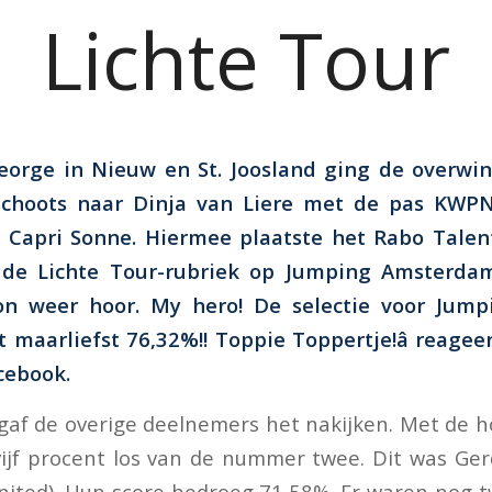
Lichte Tour
 George in Nieuw en St. Joosland ging de overwi
choots naar Dinja van Liere met de pas KWP
s Capri Sonne. Hiermee plaatste het Rabo Talen
de Lichte Tour-rubriek op Jumping Amsterdam. 
oon weer hoor. My hero! De selectie voor Jum
maarliefst 76,32%!! Toppie Toppertje!â reage
cebook.
 gaf de overige deelnemers het nakijken. Met de 
vijf procent los van de nummer twee. Dit was G
nited). Hun score bedroeg 71,58%. Er waren nog