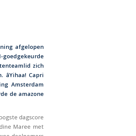
nning afgelopen
N-goedgekeurde
tenteamlid zich
âYihaa! Capri
ping Amsterdam
erde de amazone
hoogste dagscore
erdine Maree met
 twee deelnemers