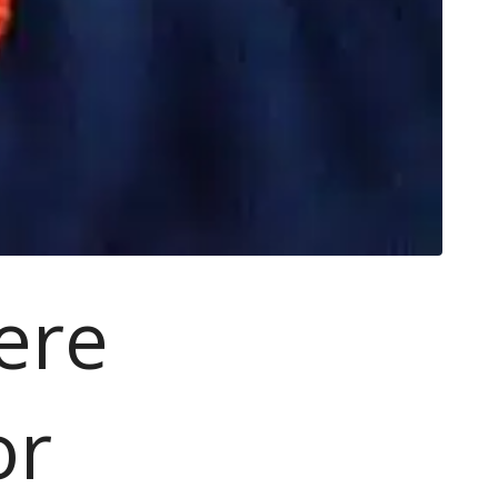
ere
or