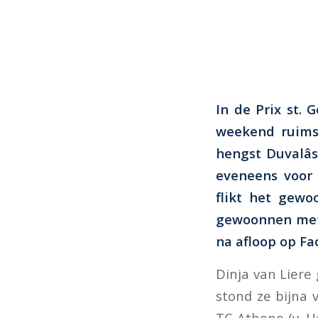
In de Prix st.
weekend ruims
hengst Duvalâ
eveneens voor 
flikt het gew
gewoonnen met 
na afloop op Fa
Dinja van Liere
stond ze bijna 
TC Athene (v. U