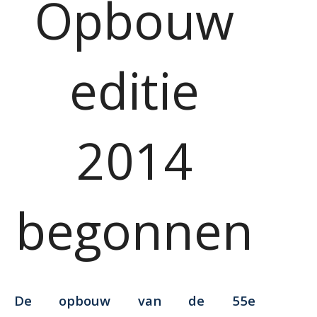
Opbouw
editie
2014
begonnen
De opbouw van de 55e