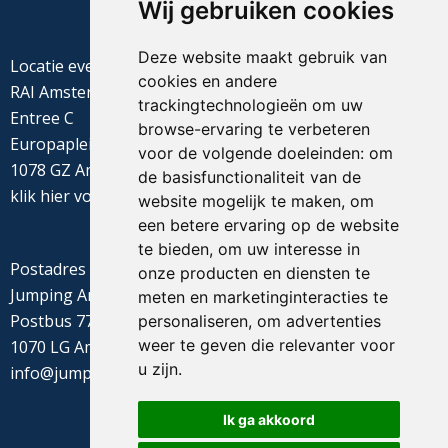
Wij gebruiken cookies
Deze website maakt gebruik van
Locatie evenement
cookies en andere
RAI Amsterdam
trackingtechnologieën om uw
Entree C
browse-ervaring te verbeteren
Europaplein 22
voor de volgende doeleinden:
om
1078 GZ Amsterdam
de basisfunctionaliteit van de
klik
hier
voor de routebeschrijving
website mogelijk te maken
,
om
een betere ervaring op de website
te bieden
,
om uw interesse in
Postadres
onze producten en diensten te
Jumping Amsterdam
meten en marketinginteracties te
Postbus 77655
personaliseren
,
om advertenties
weer te geven die relevanter voor
1070 LG Amsterdam
u zijn
.
info@jumpingamsterdam.nl
Ik ga akkoord