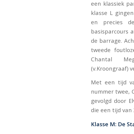
een klassiek pa
klasse L gingen
en precies de
basisparcours 
de barrage. Ac
tweede foutlo
Chantal Meg
(v.Kroongraaf) v
Met een tijd v
nummer twee, Cy
gevolgd door El
die een tijd van
Klasse M: De St