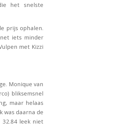
die het snelste
e prijs ophalen.
 net iets minder
Vulpen met Kizzi
age. Monique van
co) bliksemsnel
ing, maar helaas
nk was daarna de
n 32.84 leek niet