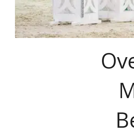
Ov
M
B