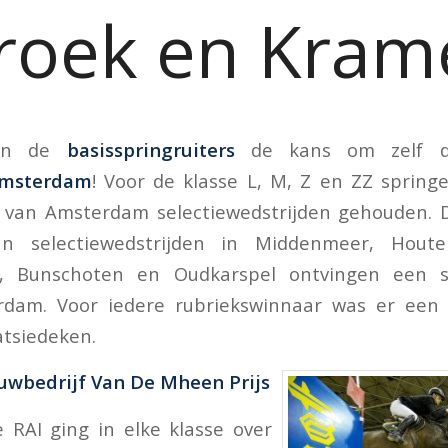
roek en Kram
gen de
basisspringruiters
de kans om zelf d
Amsterdam
! Voor de klasse L, M, Z en ZZ spring
rek van Amsterdam selectiewedstrijden gehouden. 
an selectiewedstrijden in Middenmeer, Houte
e, Bunschoten en Oudkarspel ontvingen een s
dam. Voor iedere rubriekswinnaar was er een
tsiedeken.
ouwbedrijf Van De Mheen Prijs
e RAI ging in elke klasse over