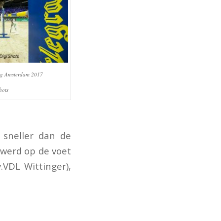
ng Amsterdam 2017
hots
 sneller dan de
 werd op de voet
.VDL Wittinger),