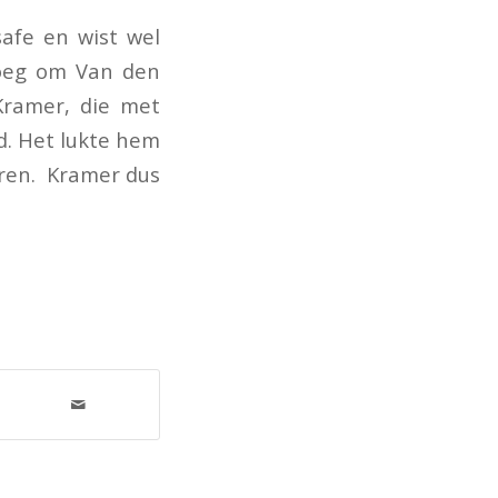
afe en wist wel
enoeg om Van den
 Kramer, die met
d. Het lukte hem
eren. Kramer dus