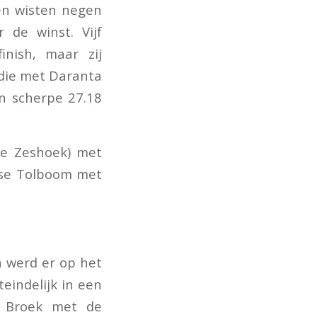
en wisten negen
 de winst. Vijf
nish, maar zij
 die met Daranta
en scherpe 27.18
de Zeshoek) met
Ilse Tolboom met
n werd er op het
eindelijk in een
n Broek met de