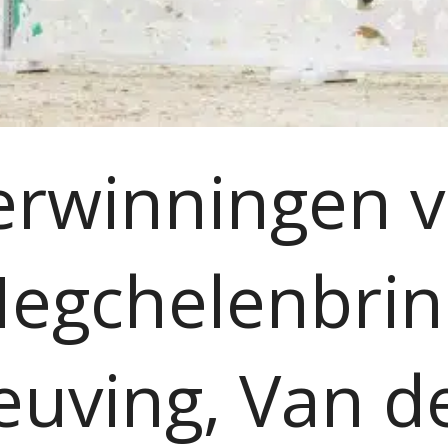
erwinningen v
egchelenbrin
euving, Van d