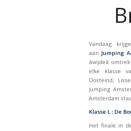
B
Vandaag krij
aan
Jumping 
âwijdeâ omt
elke klasse v
Oosteind, Liss
Jumping Amster
Amsterdam staa
Klasse L : De B
Het finale in d