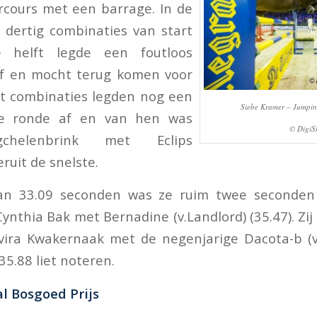
rcours met een barrage. In de
 dertig combinaties van start
 helft legde een foutloos
af en mocht terug komen voor
ht combinaties legden nog een
Siebe Kramer – Jumpi
ze ronde af en van hen was
© DigiS
chelenbrink met Eclips
eruit de snelste.
an 33.09 seconden was ze ruim twee seconden
nthia Bak met Bernadine (v.Landlord) (35.47). Zij
vira Kwakernaak met de negenjarige Dacota-b (v
 35.88 liet noteren.
al Bosgoed Prijs