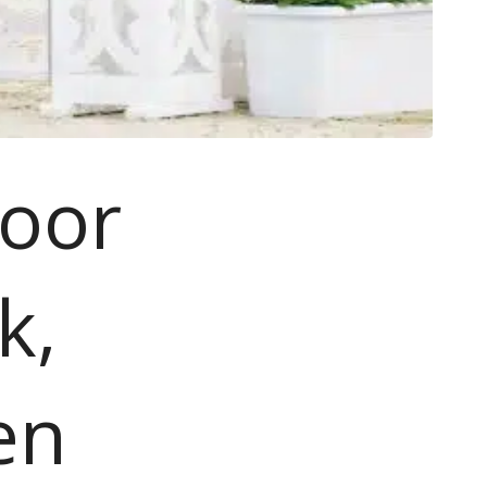
oor
k,
en