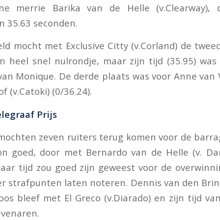
ine merrie Barika van de Helle (v.Clearway), 
in 35.63 seconden.
ld mocht met Exclusive Citty (v.Corland) de tweed
n heel snel nulrondje, maar zijn tijd (35.95) was
van Monique. De derde plaats was voor Anne van 
 (v.Catoki) (0/36.24).
legraaf Prijs
 mochten zeven ruiters terug komen voor de barr
n goed, door met Bernardo van de Helle (v. Dar
aar tijd zou goed zijn geweest voor de overwinn
er strafpunten laten noteren. Dennis van den Bri
oos bleef met El Greco (v.Diarado) en zijn tijd va
evenaren.