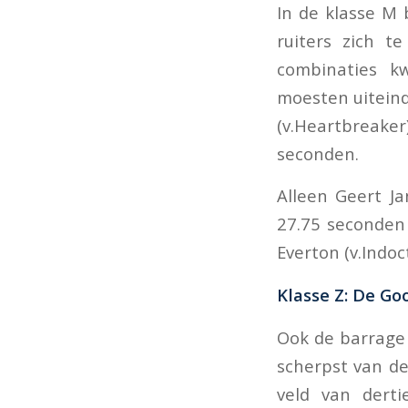
In de klasse M
ruiters zich t
combinaties k
moesten uiteind
(v.Heartbreaker
seconden.
Alleen Geert J
27.75 seconden 
Everton (v.Indoc
Klasse Z: De Go
Ook de barrage 
scherpst van de
veld van dert