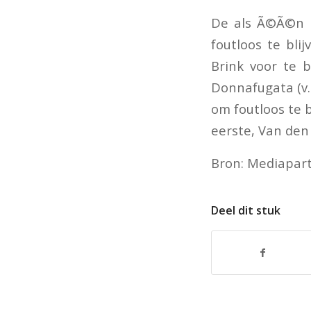
De als Ã©Ã©n n
foutloos te bli
Brink voor te b
Donnafugata (v.
om foutloos te 
eerste, Van den
Bron: Mediapar
Deel dit stuk