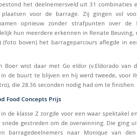
 bestond het deelnemersveld uit 31 combinaties 
e plaatsen voor de barrage. Zij gingen vol voor
wamen opnieuw zonder strafpunten over de fi
elijk hun meerdere erkennen in Renate Beuving,
) (foto boven) het barrageparcours aflegde in e
an Boer wist daar met Go eldor (v.Eldorado van 
in de buurt te blijven en hij werd tweede, voor 
tro), die 28.36 seconden nodig had om te finishen.
od Food Concepts Prijs
in de klasse Z zorgde voor een waar spektakel e
 snede gestreden om de overwinning. Die ging uit
ien barragedeelnemers naar Monique van de