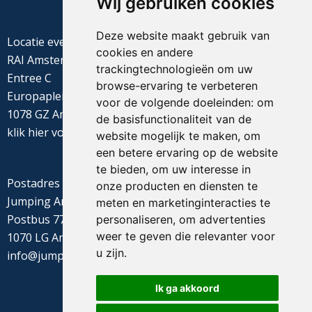
Wij gebruiken cookies
Deze website maakt gebruik van
Locatie evenement
cookies en andere
RAI Amsterdam
trackingtechnologieën om uw
Entree C
browse-ervaring te verbeteren
Europaplein 22
voor de volgende doeleinden:
om
1078 GZ Amsterdam
de basisfunctionaliteit van de
klik
hier
voor de routebeschrijving
website mogelijk te maken
,
om
een betere ervaring op de website
te bieden
,
om uw interesse in
Postadres
onze producten en diensten te
Jumping Amsterdam
meten en marketinginteracties te
Postbus 77655
personaliseren
,
om advertenties
weer te geven die relevanter voor
1070 LG Amsterdam
u zijn
.
info@jumpingamsterdam.nl
Ik ga akkoord