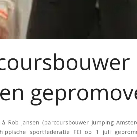
coursbouwer
sen gepromov
â Rob Jansen (parcoursbouwer Jumping Amster
hippische sportfederatie FEI op 1 juli gepromov