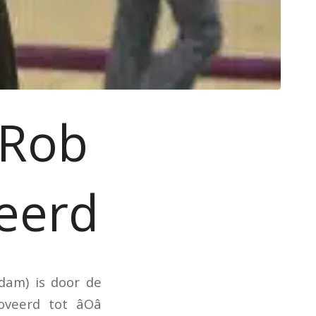
 Rob
eerd
dam) is door de
eerd tot âOâ