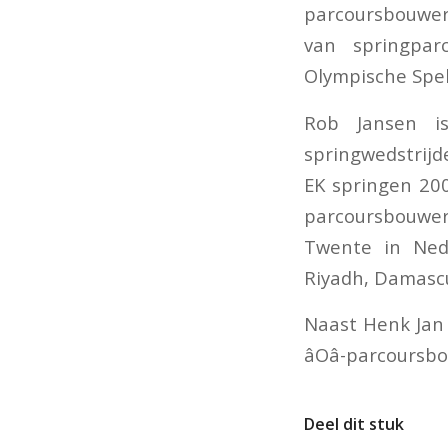
parcoursbouwer 
van springpar
Olympische Spe
Rob Jansen i
springwedstrijd
EK springen 200
parcoursbouwer
Twente in Ned
Riyadh, Damascu
Naast Henk Jan
âOâ-parcours
Deel dit stuk