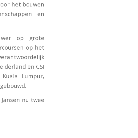
 voor het bouwen
oenschappen en
uwer op grote
arcoursen op het
verantwoordelijk
lderland en CSI
 Kuala Lumpur,
g gebouwd.
 Jansen nu twee