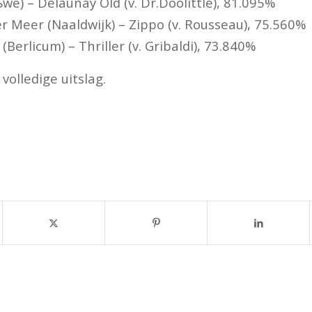
(Swe) – Delaunay Old (v. Dr.Doolittle), 81.095%
er Meer (Naaldwijk) – Zippo (v. Rousseau), 75.560%
(Berlicum) – Thriller (v. Gribaldi), 73.840%
volledige uitslag.