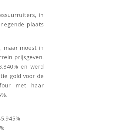
ssuurruiters, in
 negende plaats
e, maar moest in
rrein prijsgeven.
73.840% en werd
atie gold voor de
four met haar
5%.
 85.945%
5%