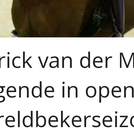
rick van der 
gende in open
reldbekerseiz