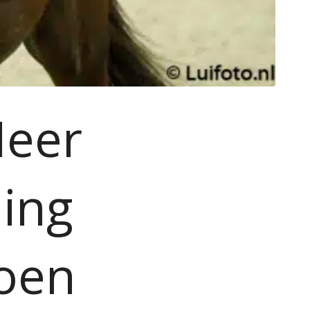
Meer
ing
oen