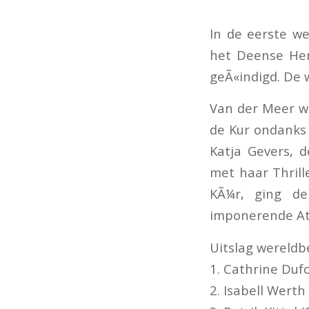
In de eerste we
het Deense Her
geÃ«indigd. De 
Van der Meer we
de Kur ondanks z
Katja Gevers, 
met haar Thrille
KÃ¼r, ging d
imponerende Att
Uitslag wereldb
1. Cathrine Duf
2. Isabell Werth