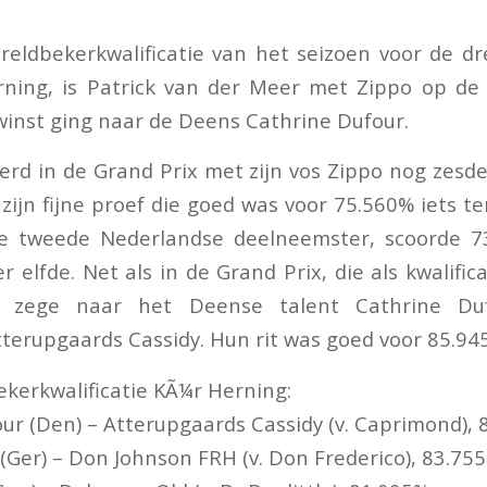
reldbekerkwalificatie van het seizoen voor de dre
ning, is Patrick van der Meer met Zippo op de
winst ging naar de Deens Cathrine Dufour.
rd in de Grand Prix met zijn vos Zippo nog zesd
ijn fijne proef die goed was voor 75.560% iets te
de tweede Nederlandse deelneemster, scoorde 
r elfde. Net als in de Grand Prix, die als kwalific
e zege naar het Deense talent Cathrine Du
erupgaards Cassidy. Hun rit was goed voor 85.94
ekerkwalificatie KÃ¼r Herning:
our (Den) – Atterupgaards Cassidy (v. Caprimond),
 (Ger) – Don Johnson FRH (v. Don Frederico), 83.75