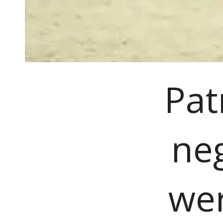
Pat
ne
we