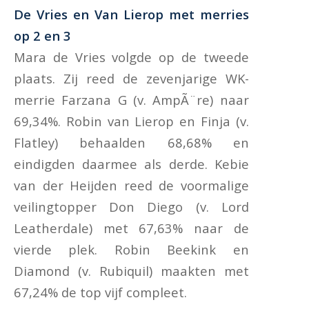
De Vries en Van Lierop met merries
op 2 en 3
Mara de Vries volgde op de tweede
plaats. Zij reed de zevenjarige WK-
merrie Farzana G (v. AmpÃ¨re) naar
69,34%. Robin van Lierop en Finja (v.
Flatley) behaalden 68,68% en
eindigden daarmee als derde. Kebie
van der Heijden reed de voormalige
veilingtopper Don Diego (v. Lord
Leatherdale) met 67,63% naar de
vierde plek. Robin Beekink en
Diamond (v. Rubiquil) maakten met
67,24% de top vijf compleet.