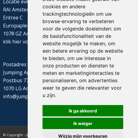
Locatie evenement
cookies en andere
RAI Amsterdam
trackingtechnologieën om uw
Entree C
browse-ervaring te verbeteren
Europaplein 22
voor de volgende doeleinden:
om
1078 GZ Amsterdam
de basisfunctionaliteit van de
klik
hier
voor de routebeschrijving
website mogelijk te maken
,
om
een betere ervaring op de website
te bieden
,
om uw interesse in
Postadres
onze producten en diensten te
Jumping Amsterdam
meten en marketinginteracties te
Postbus 77655
personaliseren
,
om advertenties
weer te geven die relevanter voor
1070 LG Amsterdam
u zijn
.
info@jumpingamsterdam.nl
Ik ga akkoord
Ik weiger
© Copyright - Jumping Amsterdam - website realisatie CyberNed
Wijzig mijn voorkeuren