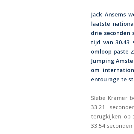
Jack Ansems wo
laatste nation
drie seconden 
tijd van 30.43 
omloop paste Z
Jumping Amster
om internation
entourage te sta
Siebe Kramer be
33.21 seconde
terugkijken op 
33.54 seconden