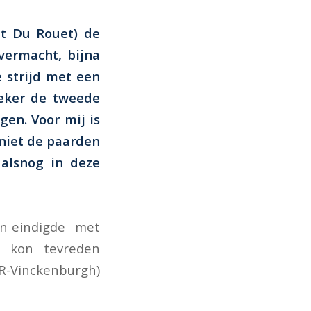
et Du Rouet) de
vermacht, bijna
 strijd met een
Zeker de tweede
en. Voor mij is
niet de paarden
 alsnog in deze
 en eindigde met
r kon tevreden
 R-Vinckenburgh)