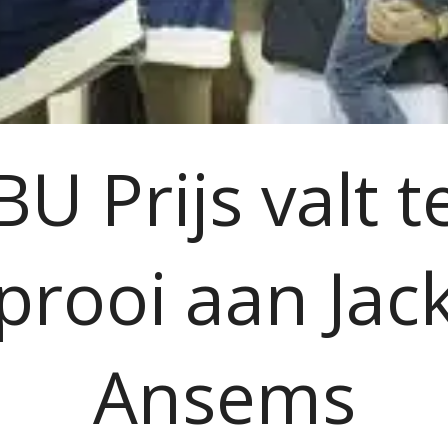
BU Prijs valt t
prooi aan Jac
Ansems