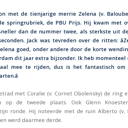
n met de tienjarige merrie Zelena (v. Baloub
ale springrubriek, de PBU Prijs. Hij kwam met o
sneller dan de nummer twee, als sterkste uit de
seconden. Jack was tevreden over de ritten: â
elena goed, onder andere door de korte wending
dam dit jaar extra bijzonder. Ik heb momenteel 
aal mee te rijden, dus is het fantastisch om
rten.â
trad met Coralie (v. Cornet Obolensky) de ring
n op de tweede plaats. Ook Glenn Knoeste
zijn ronde. Hij noteerde met de ruin Alberto (v.
 en werd daarmee derde.