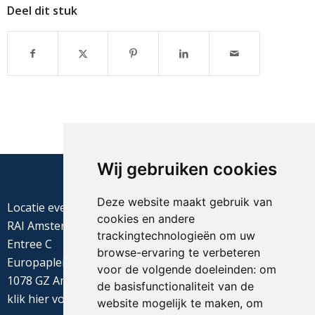
Deel dit stuk
Wij gebruiken cookies
Deze website maakt gebruik van
Locatie evenement
cookies en andere
RAI Amsterdam
trackingtechnologieën om uw
Entree C
browse-ervaring te verbeteren
Europaplein 22
voor de volgende doeleinden:
om
1078 GZ Amsterdam
de basisfunctionaliteit van de
klik
hier
voor de routebeschrijving
website mogelijk te maken
,
om