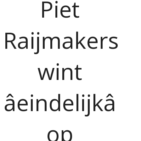
Piet
Raijmakers
wint
âeindelijkâ
op