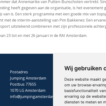
 jammer dat Annemarike van Putten-Bunschoten vertrekt. Sind
leiding heeft gegeven aan de organisatie, is het evenement 
js van is. Een sterk programma met een goede mix van topspo
nt met de interim-aanstelling van Pim Bakkenes: Een ervaren,
r sport uitstekend combineren met zijn professionele achter
van 23 tot en met 26 januari in de RAI Amsterdam.
Wij gebruiken 
Postadres
Jumping Amsterdam
Deze website maakt ge
Postbus 77655
om uw browse-ervaring
1070 LG Amsterdam
basisfunctionaliteit v
info@jumpingamsterdam.nl
ervaring op de website
diensten te meten en m