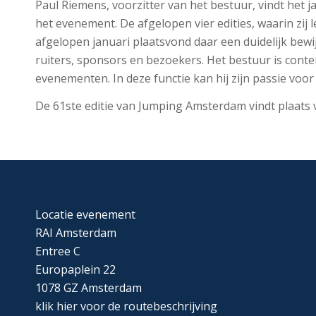
Paul Riemens, voorzitter van het bestuur, vindt het
het evenement. De afgelopen vier edities, waarin zij 
afgelopen januari plaatsvond daar een duidelijk bewi
ruiters, sponsors en bezoekers. Het bestuur is conte
evenementen. In deze functie kan hij zijn passie voo
De 61ste editie van Jumping Amsterdam vindt plaats 
Locatie evenement
RAI Amsterdam
Entree C
Europaplein 22
1078 GZ Amsterdam
klik
hier
voor de routebeschrijving