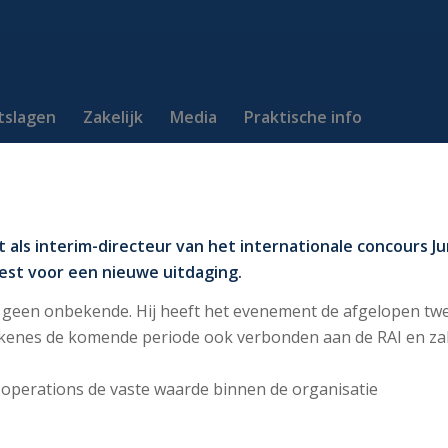
itslagen
Zakelijk
Media
Praktische info
t als interim-directeur van het internationale concours
iest voor een nieuwe uitdaging.
 geen onbekende. Hij heeft het evenement de afgelopen twe
kkenes de komende periode ook verbonden aan de RAI en zal h
n operations de vaste waarde binnen de organisatie