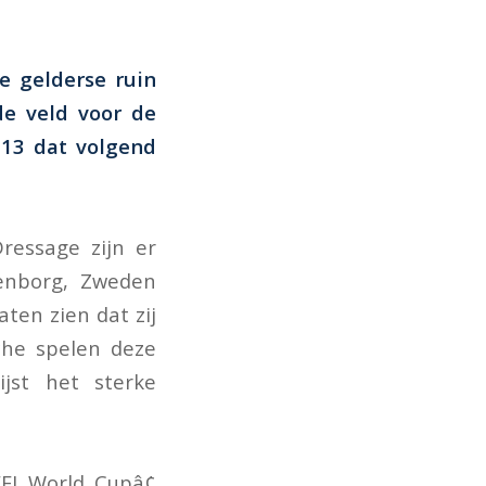
e gelderse ruin
de veld voor de
013 dat volgend
ressage zijn er
tenborg, Zweden
aten zien dat zij
sche spelen deze
ijst het sterke
EI World Cupâ¢