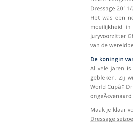
Dressage 2011/2
Het was een ne
moeilijkheid i
juryvoorzitter 
van de wereldb
De koningin va
Al vele jaren i
gebleken. Zij w
World Cupâ¢ Dr
ongeÃ«venaard 
Maak je klaar v
Dressage seizoe