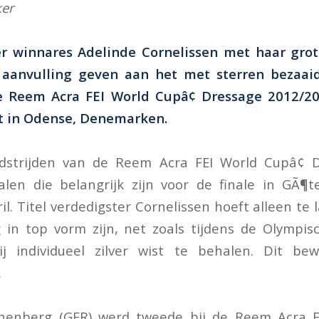
ker
er winnares Adelinde Cornelissen met haar grot
n aanvulling geven aan het met sterren bezaai
 Reem Acra FEI World Cupâ¢ Dressage 2012/2
t in Odense, Denemarken.
edstrijden van de Reem Acra FEI World Cupâ¢ D
len die belangrijk zijn voor de finale in GÃ¶
il. Titel verdedigster Cornelissen hoeft alleen te l
 in top vorm zijn, net zoals tijdens de Olympi
j individueel zilver wist te behalen. Dit bew
d.
enberg (GER) werd tweede bij de Reem Acra F