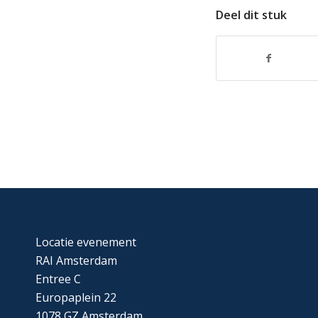
Deel dit stuk
Locatie evenement
RAI Amsterdam
Entree C
Europaplein 22
1078 GZ Amsterdam