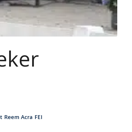
eker
et Reem Acra FEI