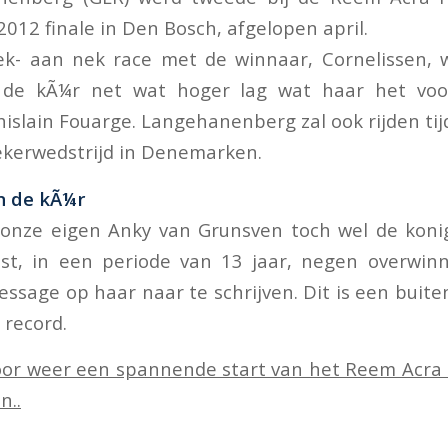
012 finale in Den Bosch, afgelopen april.
k- aan nek race met de winnaar, Cornelissen, 
n de kÃ¼r net wat hoger lag wat haar het voo
Ghislain Fouarge. Langehanenberg zal ook rijden ti
ekerwedstrijd in Denemarken.
n de kÃ¼r
s onze eigen Anky van Grunsven toch wel de kon
ist, in een periode van 13 jaar, negen overwin
essage op haar naar te schrijven. Dit is een bui
record.
oor weer een spannende start van het Reem Acra 
n..