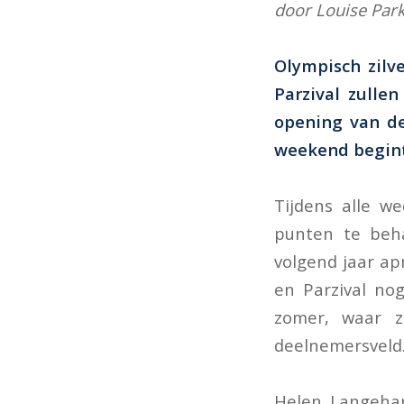
door Louise Par
Olympisch zilv
Parzival zulle
opening van de
weekend begin
Tijdens alle w
punten te beha
volgend jaar apr
en Parzival nog
zomer, waar zi
deelnemersvel
Helen Langehan