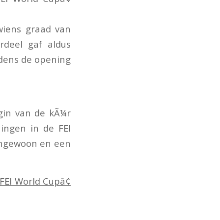
wiens graad van
rdeel gaf aldus
jdens de opening
igin van de kÃ¼r
ningen in de FEI
tengewoon en een
FEI World Cupâ¢