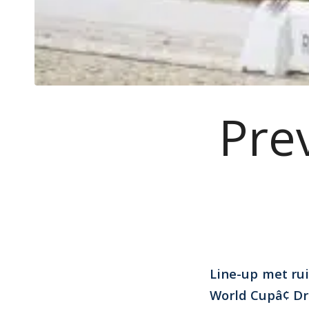
Pre
Line-up met rui
World Cupâ¢ D