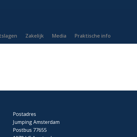
itslagen
Zakelijk
Media
Praktische info
Postadres
Jumping Amsterdam
Postbus 77655